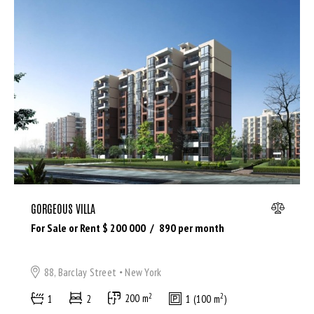
GORGEOUS VILLA
For Sale or Rent $
200 000
890
per month
88, Barclay Street
New York
2
2
1
2
200 m
1 (100 m
)