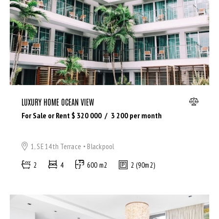
Bedrooms
LUXURY HOME OCEAN VIEW
Bathrooms
For Sale or Rent $
320 000
3 200
per month
Area size
1, SE 14th Terrace
Blackpool
2
4
600 m2
2 (90m2)
Price
Air Conditioning (9)
Barbeque (11)