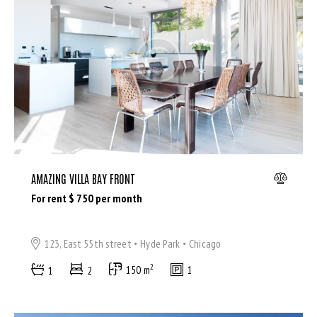
Dryer (9)
Gym (12)
Laundry (7)
Lawn (5)
Microwave (8)
Outdoor shower (8)
Refrigerator (4)
Sauna (7)
Swimming Pool (8)
AMAZING VILLA BAY FRONT
TV Cable (6)
For rent $
750
per month
WiFi (11)
123, East 55th street
Hyde Park
Chicago
2
1
2
150 m
1