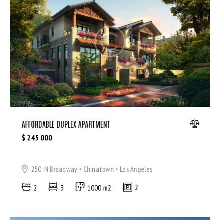
Dryer (9)
Gym (12)
Laundry (7)
Lawn (5)
Microwave (8)
Outdoor shower (8)
Refrigerator (4)
Sauna (7)
Swimming Pool (8)
AFFORDABLE DUPLEX APARTMENT
TV Cable (6)
$
245 000
WiFi (11)
250, N Broadway
Chinatown
Los Angeles
2
3
1000 m2
2