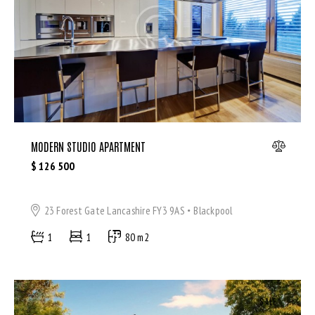
Bedrooms
MODERN STUDIO APARTMENT
Bathrooms
$
126 500
Area size
23 Forest Gate Lancashire FY3 9AS
Blackpool
1
1
80 m2
Price
Air Conditioning (9)
SALE
Barbeque (11)