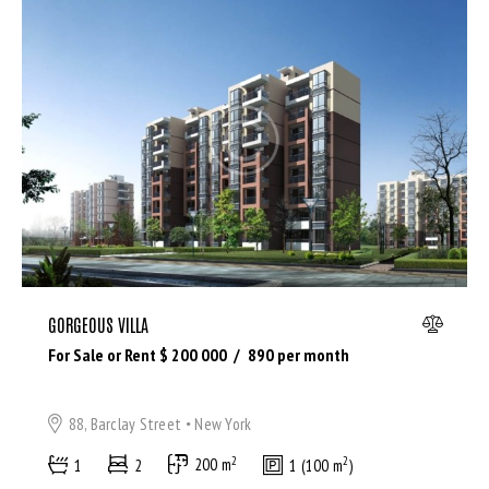
GORGEOUS VILLA
For Sale or Rent $
200 000
890
per month
88, Barclay Street
New York
2
2
1
2
200 m
1 (100 m
)