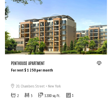
Dryer (9)
Gym (12)
Laundry (7)
Lawn (5)
Microwave (8)
Outdoor shower (8)
Refrigerator (4)
Sauna (7)
Swimming Pool (8)
PENTHOUSE APARTMENT
TV Cable (6)
For rent $
1 250
per month
WiFi (11)
20, Chambers Street
New York
2
3
1200 sq.ft.
1