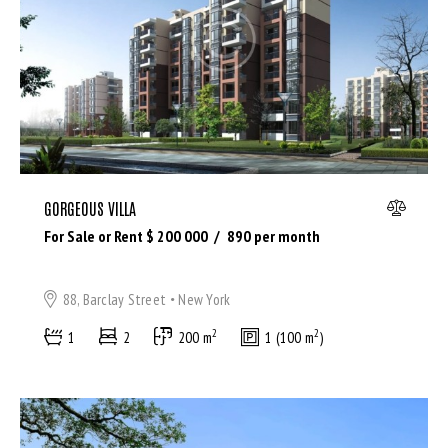
Bedrooms
GORGEOUS VILLA
Bathrooms
For Sale or Rent $
200 000
890
per month
Area size
88, Barclay Street
New York
2
2
1
2
200 m
1 (100 m
)
Price
Air Conditioning (9)
Barbeque (11)