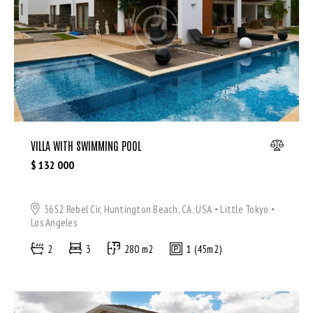
Bedrooms
VILLA WITH SWIMMING POOL
Bathrooms
$
132 000
Area size
3652 Rebel Cir, Huntington Beach, CA, USA
Little Tokyo
Los Angeles
Price
2
3
280 m2
1 (45m2)
Air Conditioning (9)
Barbeque (11)