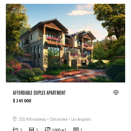
SALE
AFFORDABLE DUPLEX APARTMENT
$
245 000
250, N Broadway
Chinatown
Los Angeles
2
3
1000 m2
2