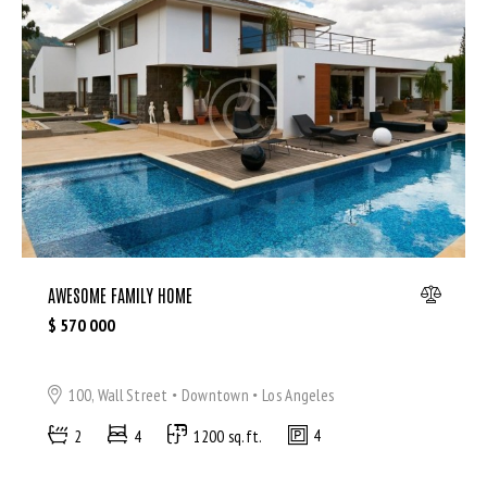
Dryer (9)
Gym (12)
Laundry (7)
Lawn (5)
Microwave (8)
Outdoor shower (8)
Refrigerator (4)
Sauna (7)
Swimming Pool (8)
TV Cable (6)
AWESOME FAMILY HOME
WiFi (11)
$
570 000
100, Wall Street
Downtown
Los Angeles
2
4
1200 sq.ft.
4