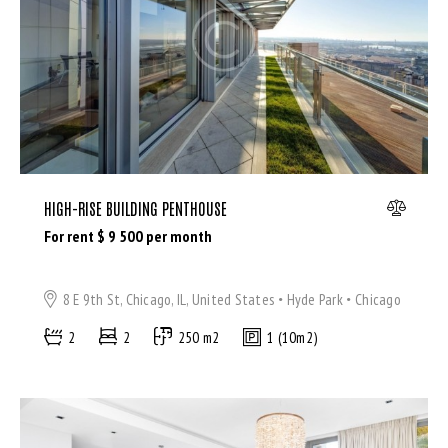
Bedrooms
HIGH-RISE BUILDING PENTHOUSE
Bathrooms
For rent $
9 500
per month
Area size
8 E 9th St, Chicago, IL, United States
Hyde Park
Chicago
2
2
250 m2
1 (10m2)
Price
Air Conditioning (9)
Barbeque (11)