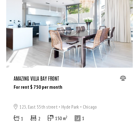
Dryer (9)
Gym (12)
Laundry (7)
Lawn (5)
Microwave (8)
Outdoor shower (8)
Refrigerator (4)
Sauna (7)
Swimming Pool (8)
AMAZING VILLA BAY FRONT
TV Cable (6)
For rent $
750
per month
WiFi (11)
123, East 55th street
Hyde Park
Chicago
2
1
2
150 m
1