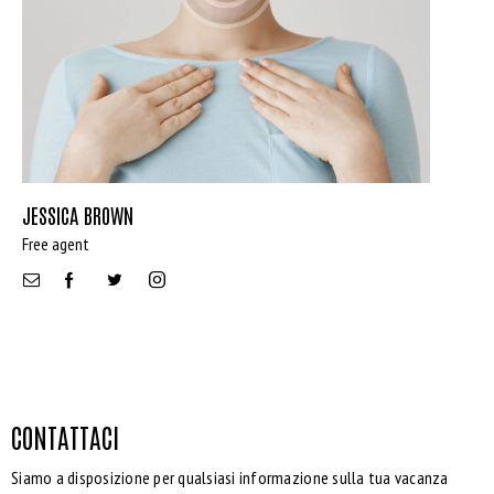
Dryer (9)
Gym (12)
Laundry (7)
Lawn (5)
Microwave (8)
Outdoor shower (8)
Refrigerator (4)
JESSICA BROWN
Sauna (7)
Free agent
Swimming Pool (8)
TV Cable (6)
WiFi (11)
CONTATTACI
Siamo a disposizione per qualsiasi informazione sulla tua vacanza