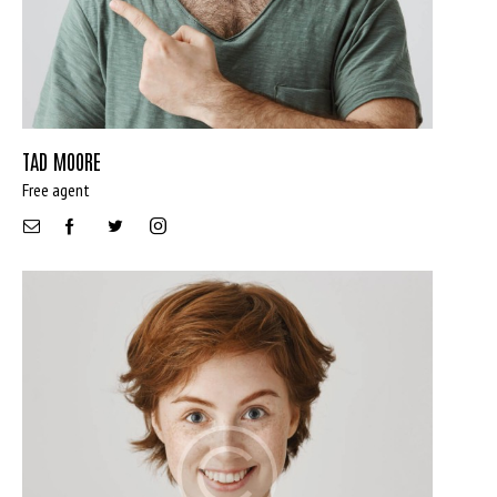
TAD MOORE
Bedrooms
Free agent
Bathrooms
Area size
Price
Air Conditioning (9)
Barbeque (11)